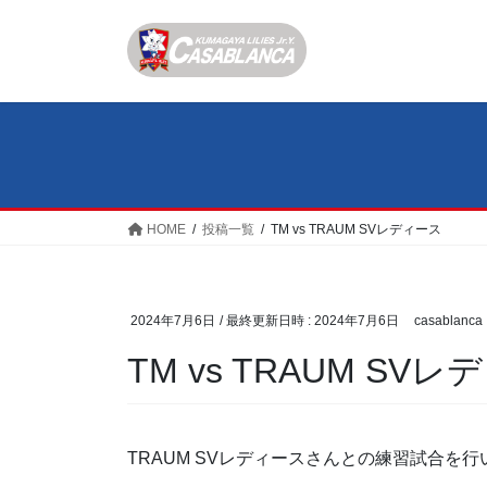
コ
ナ
ン
ビ
テ
ゲ
ン
ー
ツ
シ
へ
ョ
ス
ン
キ
に
ッ
移
HOME
投稿一覧
TM vs TRAUM SVレディース
プ
動
2024年7月6日
/ 最終更新日時 :
2024年7月6日
casablanca
TM vs TRAUM SV
TRAUM SVレディースさんとの練習試合を