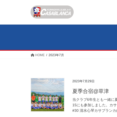
コ
ナ
ン
ビ
テ
ゲ
ン
ー
ツ
シ
へ
ョ
ス
ン
キ
に
ッ
移
HOME
2023年7月
プ
動
2023年7月29日
夏季合宿@草津
当クラブ6年生とも一緒に
15にも参加しました。カサブラ
#30 清水心琴カサブランカ(埼