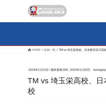
コ
ナ
ン
ビ
テ
ゲ
ン
ー
ツ
シ
へ
ョ
ス
ン
キ
に
ッ
移
HOME
投稿一覧
TM vs 埼玉栄高校、日本航空石川
プ
動
2024年11月3日
/ 最終更新日時 :
2024年11月9日
kumagay
TM vs 埼玉栄高校
校