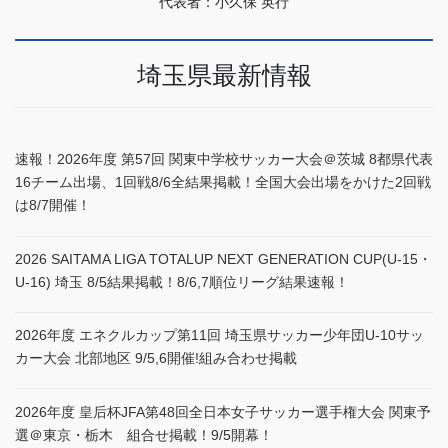
代表者：小久保 英行
埼玉県最新情報
速報！2026年度 第57回 関東中学校サッカー大会＠茨城 8都県代表
16チーム出場、1回戦8/6全結果掲載！全国大会出場をかけた2回戦
は8/7開催！
2026 SAITAMA LIGA TOTALUP NEXT GENERATION CUP(U-15・
U-16) 埼玉 8/5結果掲載！8/6,7順位リーグ結果速報！
2026年度 エネクルカップ第11回 埼玉県サッカー少年団U-10サッ
カー大会 北部地区 9/5,6開催!組み合わせ掲載
2026年度 皇后杯JFA第48回全日本女子サッカー選手権大会 関東予
選＠東京・栃木 組合せ掲載！9/5開幕！