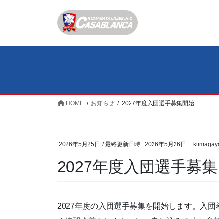
コ
ナ
ン
ビ
テ
ゲ
ン
ー
ツ
シ
へ
ョ
ス
ン
キ
に
ッ
移
HOME
お知らせ
2027年度入団選手募集開始
プ
動
2026年5月25日
/ 最終更新日時 :
2026年5月26日
kumagay
2027年度入団選手募
2027年度の入団選手募集を開始します。入