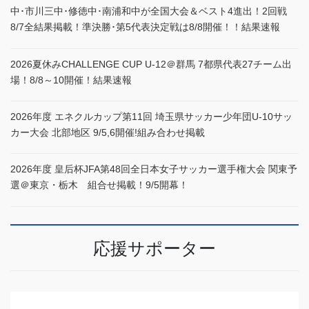
中･市川三中･修徳中･南浦和中が全国大会＆ベスト4進出！2回戦
8/7全結果掲載！準決勝･第5代表決定戦は8/8開催！！結果速報
2026夏休みCHALLENGE CUP U-12＠群馬 7都県代表27チーム出
場！8/8～10開催！結果速報
2026年度 エネクルカップ第11回 埼玉県サッカー少年団U-10サッ
カー大会 北部地区 9/5,6開催!組み合わせ掲載
2026年度 皇后杯JFA第48回全日本女子サッカー選手権大会 関東予
選＠東京・栃木 組合せ掲載！9/5開幕！
応援サポーター