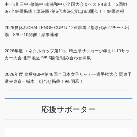
中･市川三中･修徳中･南浦和中が全国大会＆ベスト4進出！2回戦
8/7全結果掲載！準決勝･第5代表決定戦は8/8開催！！結果速報
2026夏休みCHALLENGE CUP U-12＠群馬 7都県代表27チーム出
場！8/8～10開催！結果速報
2026年度 エネクルカップ第11回 埼玉県サッカー少年団U-10サッ
カー大会 北部地区 9/5,6開催!組み合わせ掲載
2026年度 皇后杯JFA第48回全日本女子サッカー選手権大会 関東予
選＠東京・栃木 組合せ掲載！9/5開幕！
応援サポーター