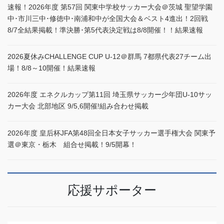
速報！2026年度 第57回 関東中学校サッカー大会＠茨城 聖望学園
中･市川三中･修徳中･南浦和中が全国大会＆ベスト4進出！2回戦
8/7全結果掲載！準決勝･第5代表決定戦は8/8開催！！結果速報
2026夏休みCHALLENGE CUP U-12＠群馬 7都県代表27チーム出
場！8/8～10開催！結果速報
2026年度 エネクルカップ第11回 埼玉県サッカー少年団U-10サッ
カー大会 北部地区 9/5,6開催!組み合わせ掲載
2026年度 皇后杯JFA第48回全日本女子サッカー選手権大会 関東予
選＠東京・栃木 組合せ掲載！9/5開幕！
応援サポーター