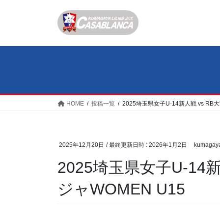
コ
ナ
ン
ビ
テ
ゲ
ン
ー
ツ
シ
へ
ョ
ス
ン
キ
に
ッ
移
HOME
投稿一覧
2025埼玉県女子U-14新人戦 vs R
プ
動
2025年12月20日
/ 最終更新日時 :
2026年1月2日
kumagay
2025埼玉県女子U-14
ジャWOMEN U15