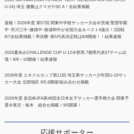
U-16) 埼玉 優勝はクマガヤSC A！全結果掲載
速報！2026年度 第57回 関東中学校サッカー大会＠茨城 聖望学園
中･市川三中･修徳中･南浦和中が全国大会＆ベスト4進出！2回戦
8/7全結果掲載！準決勝･第5代表決定戦は8/8開催！！結果速報
2026夏休みCHALLENGE CUP U-12＠群馬 7都県代表27チーム出
場！8/8～10開催！結果速報
2026年度 エネクルカップ第11回 埼玉県サッカー少年団U-10サッ
カー大会 北部地区 9/5,6開催!組み合わせ掲載
2026年度 皇后杯JFA第48回全日本女子サッカー選手権大会 関東予
選＠東京・栃木 組合せ掲載！9/5開幕！
応援サポーター