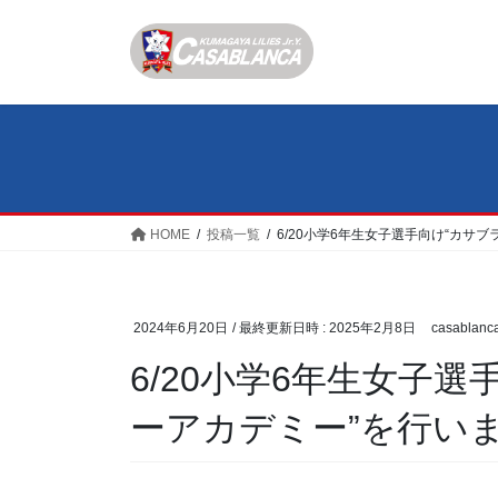
コ
ナ
ン
ビ
テ
ゲ
ン
ー
ツ
シ
へ
ョ
ス
ン
キ
に
ッ
移
HOME
投稿一覧
6/20小学6年生女子選手向け“カサ
プ
動
2024年6月20日
/ 最終更新日時 :
2025年2月8日
casablanc
6/20小学6年生女子
ーアカデミー”を行い