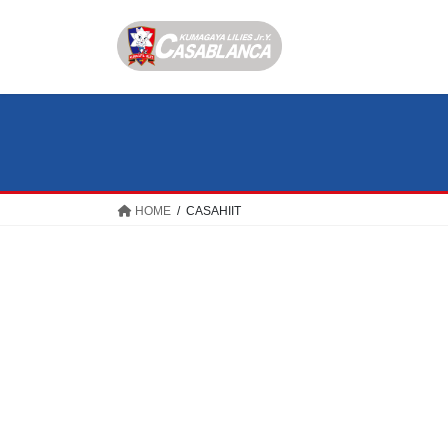
コ
ナ
ン
ビ
テ
ゲ
ン
ー
ツ
シ
へ
ョ
ス
ン
キ
に
ッ
移
HOME
CASAHIIT
プ
動